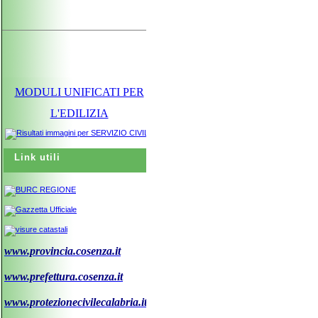
MODULI UNIFICATI PER
L'EDILIZIA
Link utili
www.provincia.cosenza.it
www.prefettura.cosenza.it
www.protezionecivilecalabria.it