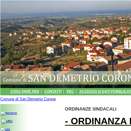
COSA FARE PER
CONTATTI
PEC
ACCESSO AI DATI PUBBLICATI
Comune di San Demetrio Corone
INFORMATIVA
ARCHIVIO EVENTI
» ORDINANZE SINDACALI
PORTALE TRASPARENZA -
ORDINANZE SINDACALI
- ORDINANZA 