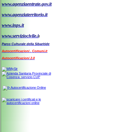
www.agenziaentrate.gov.it
www.agenziaterritorio.it
www.inps.it
www.serviziocivile.i
t
Parco Culturale della Sibaritide
Autocertificazioni . Comuni.it
Autocertificazioni 2.0