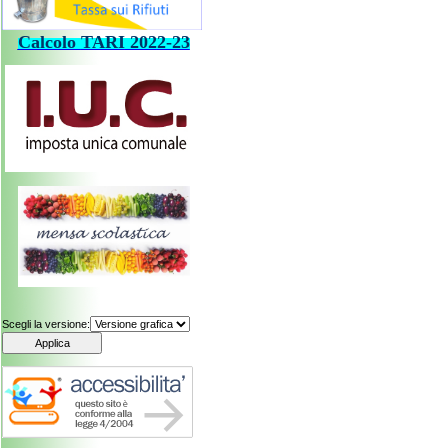
Calcolo
TARI
202
2-23
Scegli la versione: