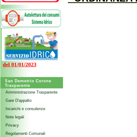
del 01/01/2023
San Demetrio Corone
Trasparente
Amministrazione Trasparente
Gare D'appalto
Incarichi e consulenze
Note legali
Privacy
Regolamenti Comunali