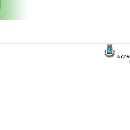
© COMU
T