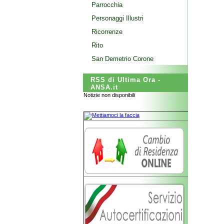
Parrocchia
Personaggi Illustri
Ricorrenze
Rito
San Demetrio Corone
RSS di Ultima Ora -
ANSA.it
Notizie non disponibili