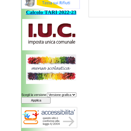
Calcolo
TARI
202
2-23
Scegli la versione: