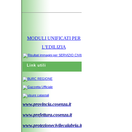
MODULI UNIFICATI PER
L'EDILIZIA
Link utili
www.provincia.cosenza.it
www.prefettura.cosenza.it
www.protezionecivilecalabria.it