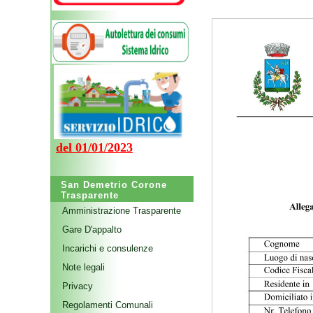
del 01/01/2023
San Demetrio Corone
Trasparente
Amministrazione Trasparente
Gare D'appalto
Incarichi e consulenze
Note legali
Privacy
Regolamenti Comunali