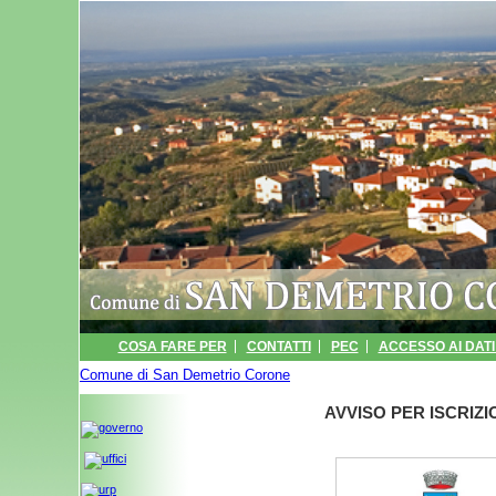
COSA FARE PER
CONTATTI
PEC
ACCESSO AI DATI 
Comune di San Demetrio Corone
INFORMATIVA
ARCHIVIO EVENTI
» MENSA SCOLASTICA
PORTALE TRA
AVVISO PER ISCRIZI