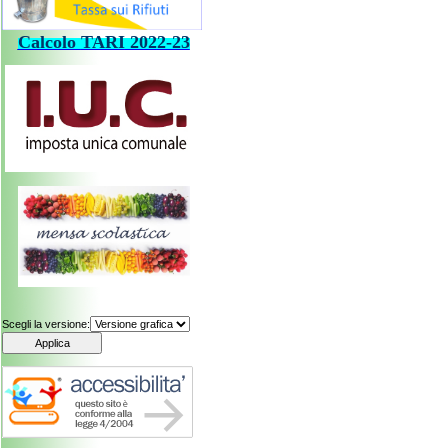
Calcolo
TARI
202
2-23
Scegli la versione: