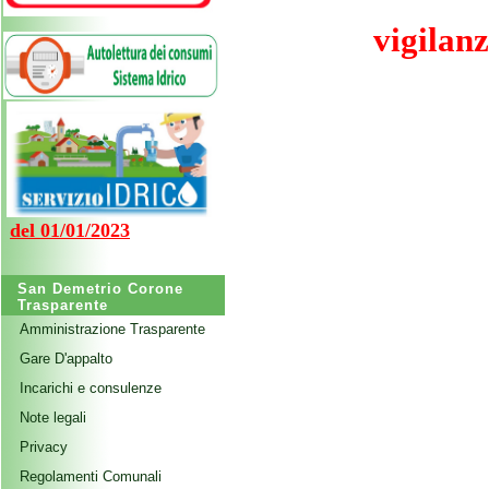
vigilan
del 01/01/2023
San Demetrio Corone
Trasparente
Amministrazione Trasparente
Gare D'appalto
Incarichi e consulenze
Note legali
Privacy
Regolamenti Comunali