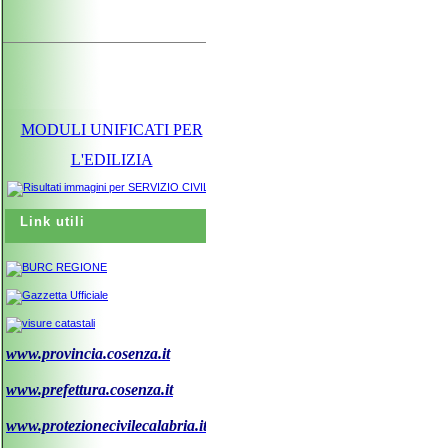
MODULI UNIFICATI PER
L'EDILIZIA
Link utili
www.provincia.cosenza.it
www.prefettura.cosenza.it
www.protezionecivilecalabria.it