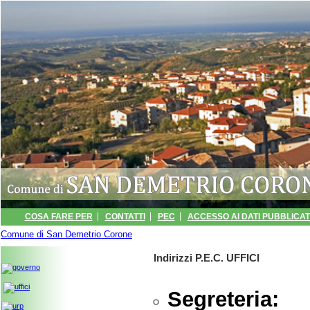
COSA FARE PER
CONTATTI
PEC
ACCESSO AI DATI PUBBLICATI
Comune di San Demetrio Corone
INFORMATIVA
ARCHIVIO EVENTI
» PEC
PORTALE TRASPARENZA -
Indirizzi P.E.C. UFFICI
Segreteria: