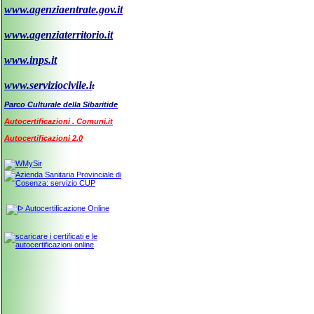
www.agenziaentrate.gov.it
www.agenziaterritorio.it
www.inps.it
www.serviziocivile.i
t
Parco Culturale della Sibaritide
Autocertificazioni . Comuni.it
Autocertificazioni 2.0