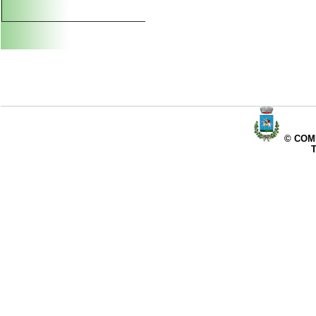
© COMU
T